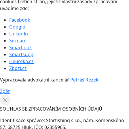
cookies třetích stran, jejichž vlastní zásady zpracování
uvádíme zde:
Facebook
Google
LinkedIn
Seznam
Smartlook
Smartsupp
Heureka.cz
Zbozi.cz
Vypracovala advokátní kancelář
Petráš Rezek
Zpět
SOUHLAS SE ZPRACOVÁNÍM OSOBNÍCH ÚDAJŮ
Identifikace správce: Starfishing s.r.o., nám. Komenského
57, 68725 Hluk, IČO: 02355965.