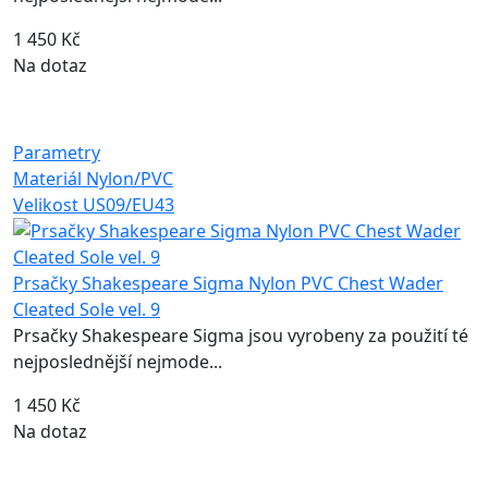
1 450 Kč
Na dotaz
Parametry
Materiál
Nylon/PVC
Velikost
US09/EU43
Prsačky Shakespeare Sigma Nylon PVC Chest Wader
Cleated Sole vel. 9
Prsačky Shakespeare Sigma jsou vyrobeny za použití té
nejposlednější nejmode...
1 450 Kč
Na dotaz