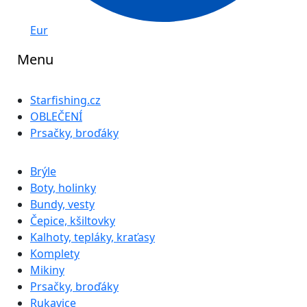
Eur
Menu
Starfishing.cz
OBLEČENÍ
Prsačky, broďáky
Brýle
Boty, holinky
Bundy, vesty
Čepice, kšiltovky
Kalhoty, tepláky, kraťasy
Komplety
Mikiny
Prsačky, broďáky
Rukavice