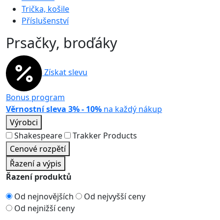
Trička, košile
Příslušenství
Prsačky, broďáky
Získat slevu
Bonus program
Věrnostní sleva 3% - 10%
na každý nákup
Výrobci
Shakespeare
Trakker Products
Cenové rozpětí
Řazení a výpis
Řazení produktů
Od nejnovějších
Od nejvyšší ceny
Od nejnižší ceny