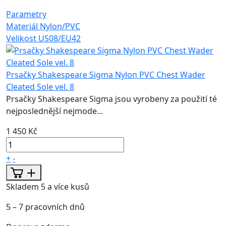
Parametry
Materiál
Nylon/PVC
Velikost
US08/EU42
Prsačky Shakespeare Sigma Nylon PVC Chest Wader
Cleated Sole vel. 8
Prsačky Shakespeare Sigma jsou vyrobeny za použití té
nejposlednější nejmode...
1 450 Kč
+
-
Skladem 5 a více kusů
5 – 7 pracovních dnů