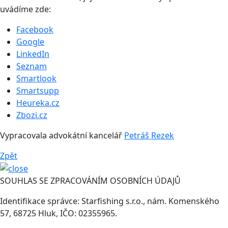
uvádíme zde:
Facebook
Google
LinkedIn
Seznam
Smartlook
Smartsupp
Heureka.cz
Zbozi.cz
Vypracovala advokátní kancelář
Petráš Rezek
Zpět
SOUHLAS SE ZPRACOVÁNÍM OSOBNÍCH ÚDAJŮ
Identifikace správce: Starfishing s.r.o., nám. Komenského
57, 68725 Hluk, IČO: 02355965.