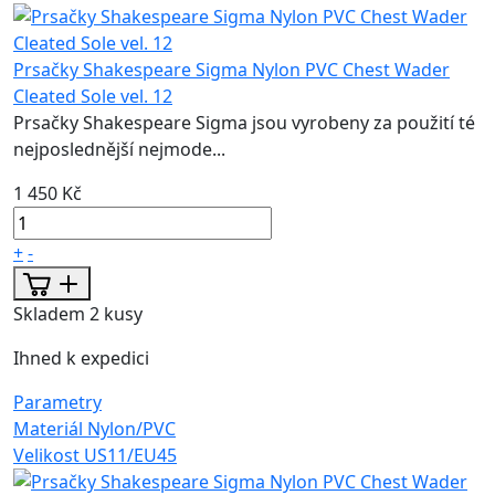
Prsačky Shakespeare Sigma Nylon PVC Chest Wader
Cleated Sole vel. 12
Prsačky Shakespeare Sigma jsou vyrobeny za použití té
nejposlednější nejmode...
1 450 Kč
+
-
Skladem 2 kusy
Ihned k expedici
Parametry
Materiál
Nylon/PVC
Velikost
US11/EU45