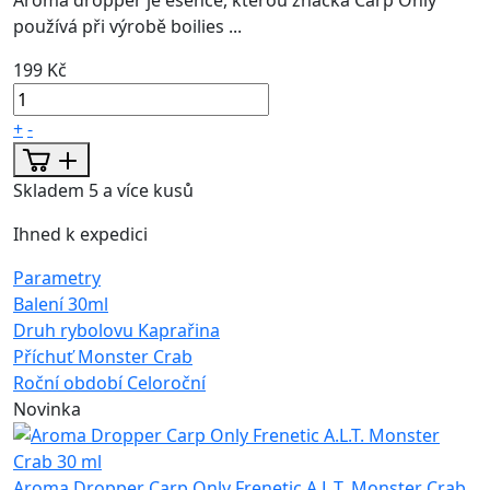
Aroma dropper je esence, kterou značka Carp Only
používá při výrobě boilies ...
199 Kč
+
-
Skladem 5 a více kusů
Ihned k expedici
Parametry
Balení
30ml
Druh rybolovu
Kaprařina
Příchuť
Monster Crab
Roční období
Celoroční
Novinka
Aroma Dropper Carp Only Frenetic A.L.T. Monster Crab