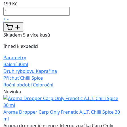
199 Kč
+
-
Skladem 5 a více kusů
Ihned k expedici
Parametry
Balení
30ml
Druh rybolovu
Kaprařina
Příchuť
Chilli Spice
Roční období
Celoroční
Novinka
Aroma Dropper Carp Only Frenetic A.L.T. Chilli Spice 30
ml
Aroma dropper je esence, kterou značka Carp Only