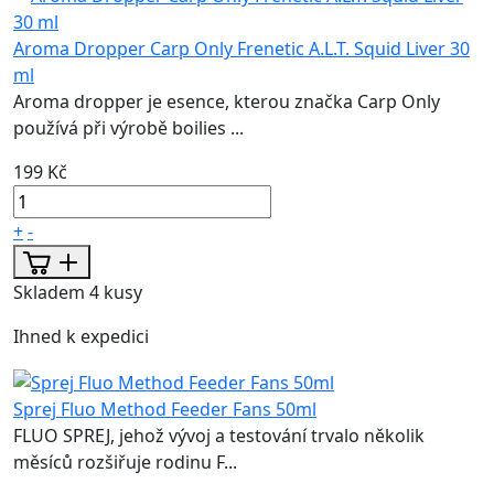
Aroma Dropper Carp Only Frenetic A.L.T. Squid Liver 30
ml
Aroma dropper je esence, kterou značka Carp Only
používá při výrobě boilies ...
199 Kč
+
-
Skladem 4 kusy
Ihned k expedici
Sprej Fluo Method Feeder Fans 50ml
FLUO SPREJ, jehož vývoj a testování trvalo několik
měsíců rozšiřuje rodinu F...