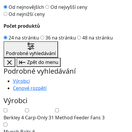
Od nejnovějších
Od nejvyšší ceny
Od nejnižší ceny
Počet produktů
24 na stránku
36 na stránku
48 na stránku
Podrobné vyhledávání
Zpět do menu
Podrobné vyhledávání
Výrobci
Cenové rozpětí
Výrobci
Berkley
4
Carp-Only
31
Method Feeder Fans
3
Munch Baits
6