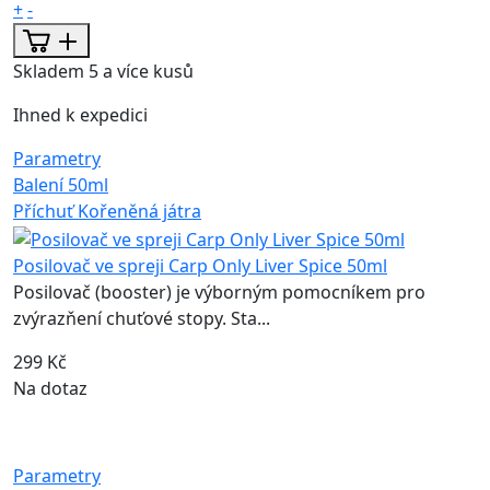
+
-
Skladem 5 a více kusů
Ihned k expedici
Parametry
Balení
50ml
Příchuť
Kořeněná játra
Posilovač ve spreji Carp Only Liver Spice 50ml
Posilovač (booster) je výborným pomocníkem pro
zvýrazňení chuťové stopy. Sta...
299 Kč
Na dotaz
Parametry