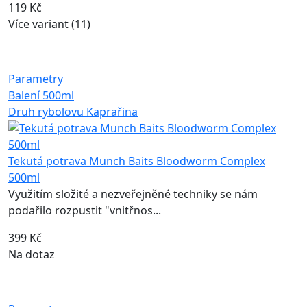
119 Kč
Více variant (11)
Parametry
Balení
500ml
Druh rybolovu
Kaprařina
Tekutá potrava Munch Baits Bloodworm Complex
500ml
Využitím složité a nezveřejněné techniky se nám
podařilo rozpustit "vnitřnos...
399 Kč
Na dotaz