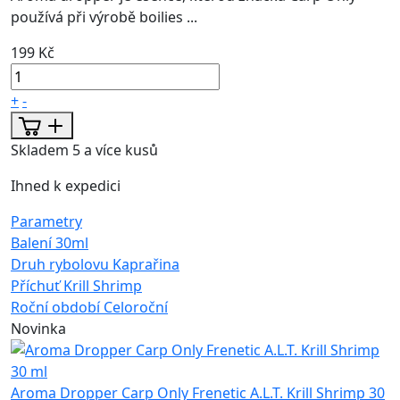
používá při výrobě boilies ...
199 Kč
+
-
Skladem 5 a více kusů
Ihned k expedici
Parametry
Balení
30ml
Druh rybolovu
Kaprařina
Příchuť
Krill Shrimp
Roční období
Celoroční
Novinka
Aroma Dropper Carp Only Frenetic A.L.T. Krill Shrimp 30