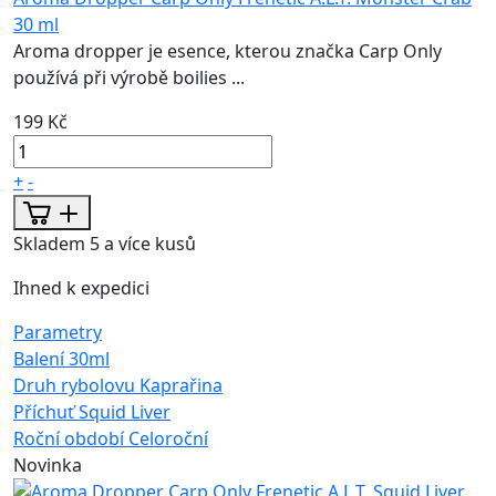
30 ml
Aroma dropper je esence, kterou značka Carp Only
používá při výrobě boilies ...
199 Kč
+
-
Skladem 5 a více kusů
Ihned k expedici
Parametry
Balení
30ml
Druh rybolovu
Kaprařina
Příchuť
Squid Liver
Roční období
Celoroční
Novinka