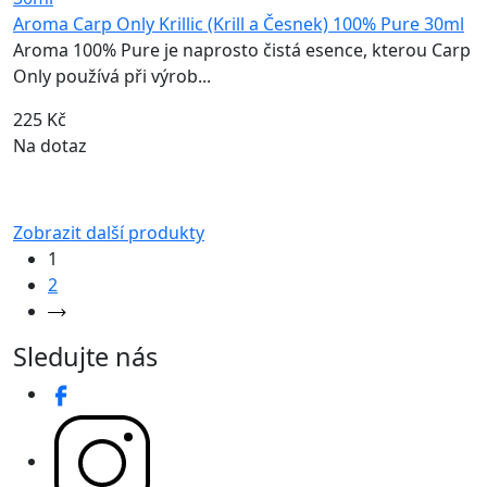
Aroma Carp Only Krillic (Krill a Česnek) 100% Pure 30ml
Aroma 100% Pure je naprosto čistá esence, kterou Carp
Only používá při výrob...
225 Kč
Na dotaz
Zobrazit další produkty
1
2
Sledujte nás