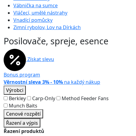
Vábnička na sumce
Vláčecí, umělé nástrahy
Vnadící pomůcky
Zimní rybolov, Lov na Dírkách
Posilovače, spreje, esence
Získat slevu
Bonus program
Věrnostní sleva 3% - 10%
na každý nákup
Výrobci
Berkley
Carp-Only
Method Feeder Fans
Munch Baits
Cenové rozpětí
Řazení a výpis
Řazení produktů