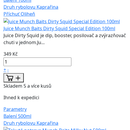
Balení
100ml
Druh rybolovu
Kaprařina
Příchuť
Oliheň
Juice Munch Baits Dirty Squid Special Edition 100ml
Juice Dirty Squid je dip, booster, posilovač a zvýrazňovač
chuti v jednom.Ju...
349 Kč
+
-
Skladem 5 a více kusů
Ihned k expedici
Parametry
Balení
500ml
Druh rybolovu
Kaprařina