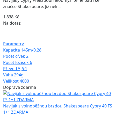
Navijáky Cypry FreeSpool neodmyslitelně patří ke
značce Shakespeare. Již něk...
1 838 Kč
Na dotaz
Parametry
Kapacita
145m/0,28
Počet cívek
2
Počet ložisek
6
Převod
5,6:1
Váha
294g
Velikost
4000
Doprava zdarma
Naviják s volnoběžnou brzdou Shakespeare Cypry 40 FS
1+1 ZDARMA