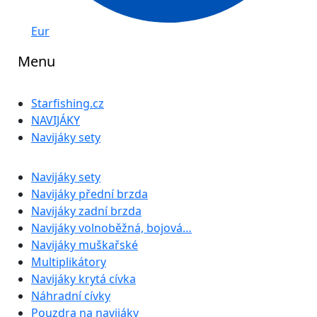
Eur
Menu
Starfishing.cz
NAVIJÁKY
Navijáky sety
Navijáky sety
Navijáky přední brzda
Navijáky zadní brzda
Navijáky volnoběžná, bojová…
Navijáky muškařské
Multiplikátory
Navijáky krytá cívka
Náhradní cívky
Pouzdra na navijáky