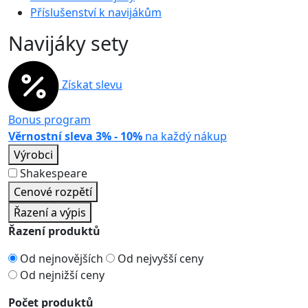
Příslušenství k navijákům
Navijáky sety
Získat slevu
Bonus program
Věrnostní sleva 3% - 10%
na každý nákup
Výrobci
Shakespeare
Cenové rozpětí
Řazení a výpis
Řazení produktů
Od nejnovějších
Od nejvyšší ceny
Od nejnižší ceny
Počet produktů