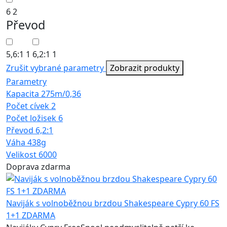
6
2
Převod
5,6:1
1
6,2:1
1
Zrušit vybrané parametry
Zobrazit produkty
Parametry
Kapacita
275m/0,36
Počet cívek
2
Počet ložisek
6
Převod
6,2:1
Váha
438g
Velikost
6000
Doprava zdarma
Naviják s volnoběžnou brzdou Shakespeare Cypry 60 FS
1+1 ZDARMA