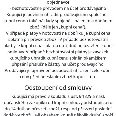
objednávce
- bezhotovostně převodem na účet prodávajícího
Kupující je povinen uhradit prodávajícímu společně s
kupní cenou také náklady spojené s balením a dodáním
zboží (dále jen „kupní cena“).
V případě platby v hotovosti na dobírku je kupní cena
splatná při převzetí zboží. V případě bezhotovostní
platby je kupní cena splatná do 7 dnů od uzavření kupní
smlouvy. V případě bezhotovostní platby je závazek
kupujícího uhradit kupní cenu splněn okamžikem
připsání příslušné částky na účet prodávajícího.
Prodávající je oprávněn požadovat uhrazení celé kupní
ceny před odesláním zboží kupujícímu.
Odstoupení od smlouvy
Kupující má právo v souladu s ust. § 1829 a násl.
občanského zákoníku od kupní smlouvy odstoupit, a to
do 14 dnů od převzetí zboží, resp. od převzetí poslední
dodávky zboží, je-li obsahem koupě několik druhů zboží