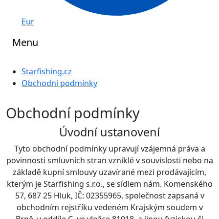
Eur
Menu
Starfishing.cz
Obchodní podmínky
Obchodní podmínky
Úvodní ustanovení
Tyto obchodní podmínky upravují vzájemná práva a
povinnosti smluvních stran vzniklé v souvislosti nebo na
základě kupní smlouvy uzavírané mezi prodávajícím,
kterým je Starfishing s.r.o., se sídlem nám. Komenského
57, 687 25 Hluk, IČ: 02355965, společnost zapsaná v
obchodním rejstříku vedeném Krajským soudem v
Brně, v oddíle C, ve vložce 81018, a jinou fyzickou či