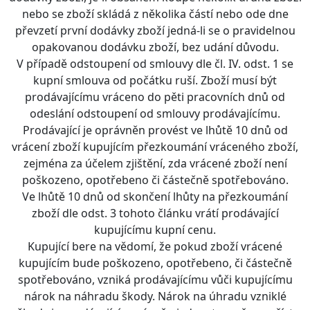
nebo se zboží skládá z několika částí nebo ode dne
převzetí první dodávky zboží jedná-li se o pravidelnou
opakovanou dodávku zboží, bez udání důvodu.
V případě odstoupení od smlouvy dle čl. IV. odst. 1 se
kupní smlouva od počátku ruší. Zboží musí být
prodávajícímu vráceno do pěti pracovních dnů od
odeslání odstoupení od smlouvy prodávajícímu.
Prodávající je oprávněn provést ve lhůtě 10 dnů od
vrácení zboží kupujícím přezkoumání vráceného zboží,
zejména za účelem zjištění, zda vrácené zboží není
poškozeno, opotřebeno či částečně spotřebováno.
Ve lhůtě 10 dnů od skončení lhůty na přezkoumání
zboží dle odst. 3 tohoto článku vrátí prodávající
kupujícímu kupní cenu.
Kupující bere na vědomí, že pokud zboží vrácené
kupujícím bude poškozeno, opotřebeno, či částečně
spotřebováno, vzniká prodávajícímu vůči kupujícímu
nárok na náhradu škody. Nárok na úhradu vzniklé