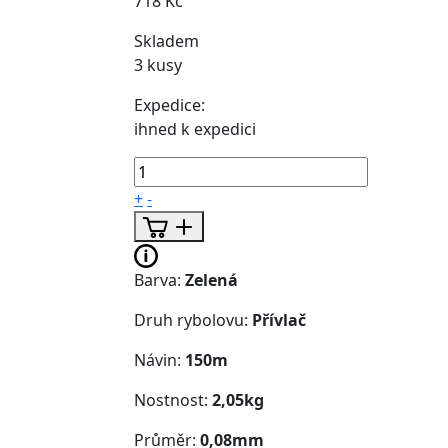
718 Kč
Skladem
3 kusy
Expedice:
ihned k expedici
+
-
Barva:
Zelená
Druh rybolovu:
Přívlač
Návin:
150m
Nostnost:
2,05kg
Průměr:
0,08mm