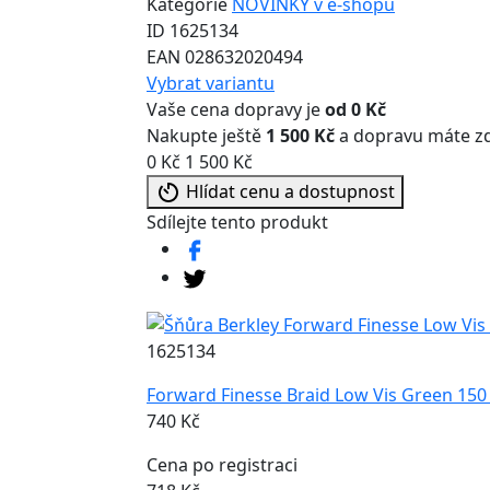
Kategorie
NOVINKY v e-shopu
ID
1625134
EAN
028632020494
Vybrat variantu
Vaše cena dopravy je
od 0 Kč
Nakupte ještě
1 500 Kč
a dopravu máte z
0 Kč
1 500 Kč
Hlídat cenu a dostupnost
Sdílejte tento produkt
1625134
Forward Finesse Braid Low Vis Green 150
740 Kč
Cena po registraci