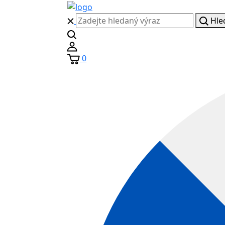
Hle
0