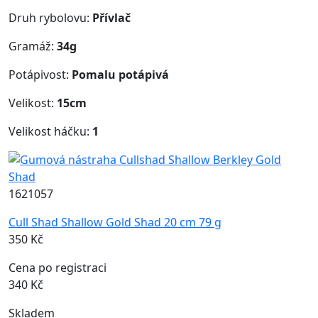
Druh rybolovu:
Přívlač
Gramáž:
34g
Potápivost:
Pomalu potápivá
Velikost:
15cm
Velikost háčku:
1
1621057
Cull Shad Shallow Gold Shad 20 cm 79 g
350 Kč
Cena po registraci
340 Kč
Skladem