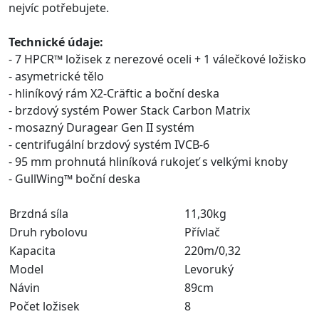
nejvíc potřebujete.
Technické údaje:
- 7 HPCR™ ložisek z nerezové oceli + 1 válečkové ložisko
- asymetrické tělo
- hliníkový rám X2-Cräftic a boční deska
- brzdový systém Power Stack Carbon Matrix
- mosazný Duragear Gen II systém
- centrifugální brzdový systém IVCB-6
- 95 mm prohnutá hliníková rukojeť s velkými knoby
- GullWing™ boční deska
Brzdná síla
11,30kg
Druh rybolovu
Přívlač
Kapacita
220m/0,32
Model
Levoruký
Návin
89cm
Počet ložisek
8