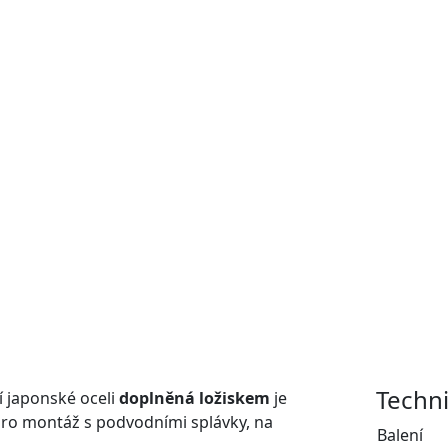
Techn
í japonské oceli
doplněná ložiskem
je
a pro montáž s podvodními splávky, na
Balení