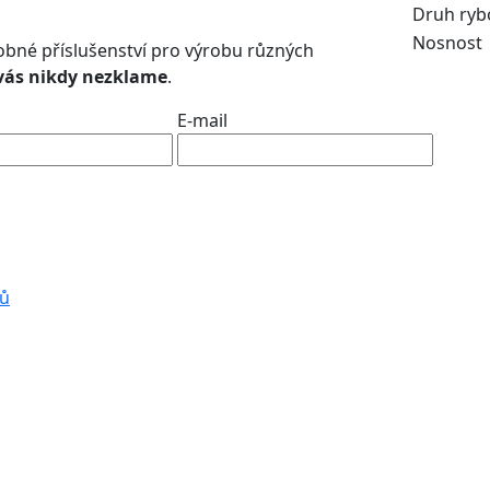
Druh ryb
Nosnost
robné příslušenství pro výrobu různých
 vás nikdy nezklame
.
E-mail
jů