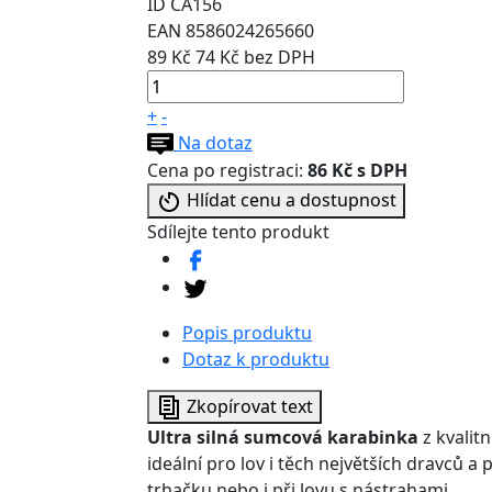
ID
CA156
EAN
8586024265660
89 Kč
74 Kč bez DPH
+
-
Na dotaz
Cena po registraci:
86 Kč s DPH
Hlídat cenu a dostupnost
Sdílejte tento produkt
Popis produktu
Dotaz k produktu
Zkopírovat text
Ultra silná sumcová karabinka
z kvalitn
ideální pro lov i těch největších dravců 
trhačku nebo i při lovu s nástrahami.