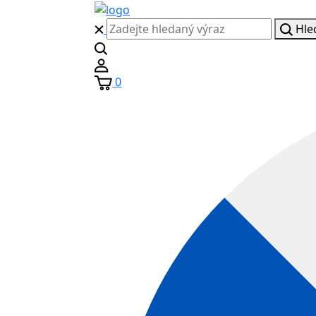
Hle
0