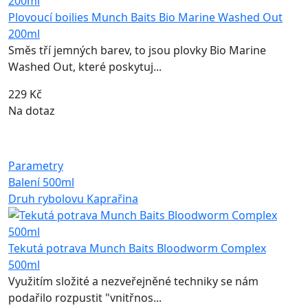
Plovoucí boilies Munch Baits Bio Marine Washed Out
200ml
Směs tří jemných barev, to jsou plovky Bio Marine
Washed Out, které poskytuj...
229 Kč
Na dotaz
Parametry
Balení
500ml
Druh rybolovu
Kaprařina
Tekutá potrava Munch Baits Bloodworm Complex
500ml
Využitím složité a nezveřejněné techniky se nám
podařilo rozpustit "vnitřnos...