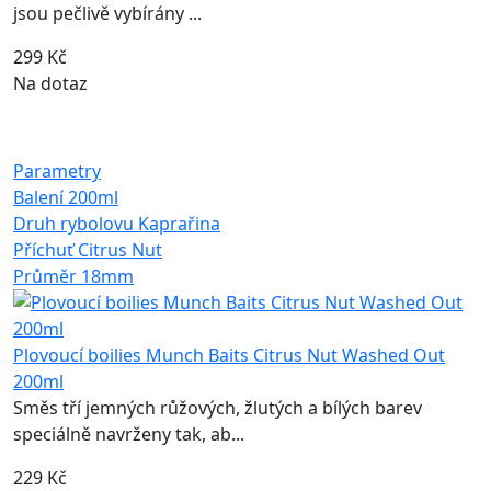
jsou pečlivě vybírány ...
299 Kč
Na dotaz
Parametry
Balení
200ml
Druh rybolovu
Kaprařina
Příchuť
Citrus Nut
Průměr
18mm
Plovoucí boilies Munch Baits Citrus Nut Washed Out
200ml
Směs tří jemných růžových, žlutých a bílých barev
speciálně navrženy tak, ab...
229 Kč