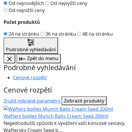
Od nejnovějších
Od nejvyšší ceny
Od nejnižší ceny
Počet produktů
24 na stránku
36 na stránku
48 na stránku
Podrobné vyhledávání
Zpět do menu
Podrobné vyhledávání
Cenové rozpětí
Cenové rozpětí
Zrušit vybrané parametry
Zobrazit produkty
Wafters boilies Munch Baits Cream Seed 200ml
Nejjednodušší způsob k vyvážení vaší koncové sestavy.
Waftersky Cream Seed b...